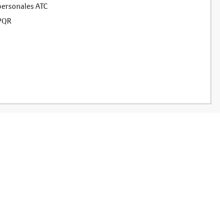
personales ATC
PQR