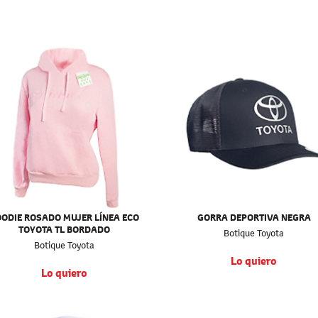
ODIE ROSADO MUJER LÍNEA ECO
GORRA DEPORTIVA NEGRA
TOYOTA TL BORDADO
Botique Toyota
Botique Toyota
Lo quiero
Lo quiero