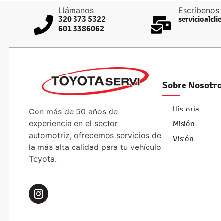
Llámanos
Escríbenos
320 373 5322
servicioalcl
601 3386062
Sobre Nosotr
Historia
Con más de 50 años de
experiencia en el sector
Misión
automotriz, ofrecemos servicios de
Visión
la más alta calidad para tu vehículo
Toyota.