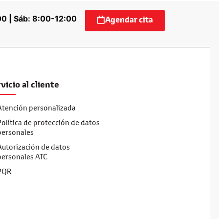
00 | Sáb: 8:00-12:00
Agendar cita
vicio al cliente
Atención personalizada
Política de protección de datos
personales
Autorización de datos
personales ATC
PQR