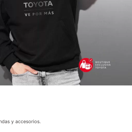
ndas y accesorios.