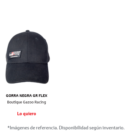
GORRA NEGRA GR FLEX
Boutique Gazoo Racing
Lo quiero
*Imágenes de referencia. Disponibilidad según inventario.