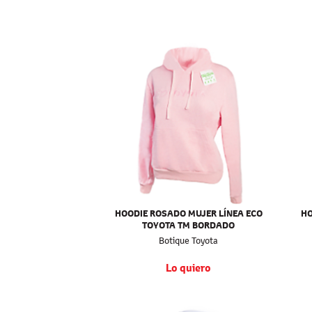
HOODIE ROSADO MUJER LÍNEA ECO
HO
TOYOTA TM BORDADO
Botique Toyota
Lo quiero