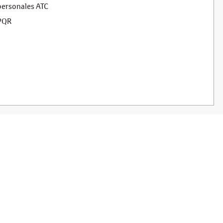
personales ATC
PQR