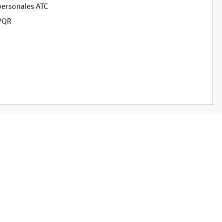
personales ATC
PQR